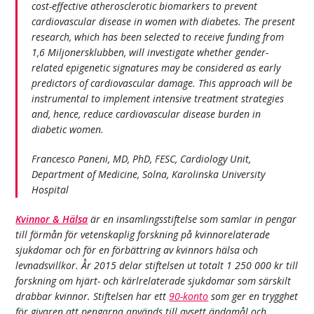
cost-effective atherosclerotic biomarkers to prevent
cardiovascular disease in women with diabetes. The present
research, which has been selected to receive funding from
1,6 Miljonersklubben, will investigate whether gender-
related epigenetic signatures may be considered as early
predictors of cardiovascular damage. This approach will be
instrumental to implement intensive treatment strategies
and, hence, reduce cardiovascular disease burden in
diabetic women.
Francesco Paneni, MD, PhD, FESC, Cardiology Unit,
Department of Medicine, Solna, Karolinska University
Hospital
Kvinnor & Hälsa
är en insamlingsstiftelse som samlar in pengar
till förmån för vetenskaplig forskning på kvinnorelaterade
sjukdomar och för en förbättring av kvinnors hälsa och
levnadsvillkor. År 2015 delar stiftelsen ut totalt 1 250 000 kr till
forskning om hjärt- och kärlrelaterade sjukdomar som särskilt
drabbar kvinnor. Stiftelsen har ett
90-konto
som ger en trygghet
för givaren att pengarna används till avsett ändamål och